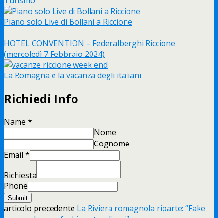
Turismo
Piano solo Live di Bollani a Riccione
HOTEL CONVENTION – Federalberghi Riccione
(mercoledì 7 Febbraio 2024)
La Romagna è la vacanza degli italiani
Richiedi Info
Name
*
Nome
Cognome
Email
*
Richiesta
Phone
Submit
articolo precedente
La Riviera romagnola riparte: “Fake